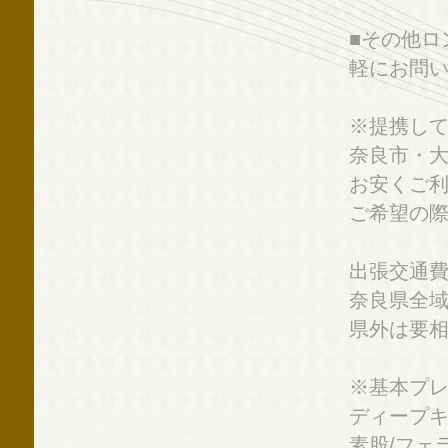
■その他ロ
軽にお問い
※提携し
奈良市・
お安くご利
ご希望の
出張交通
奈良県全
県外は要
※基本プ
ディープキ
素股/フェ