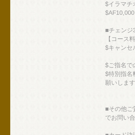
$イラマチオ
$AF10,00
■チェンジ3
【コース
$キャンセル
$ご指名で
$特別指名
願いしま
■その他ご
でお問い