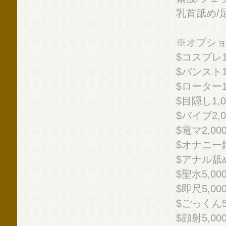
乳首舐め/足
※オプシ
$コスプレ1
$パンスト1
$ローター1
$目隠し1,0
$バイブ2,0
$電マ2,00
$オナニー鑑
$アナル舐め
$聖水5,00
$即尺5,00
$ごっくん5
$顔射5,00