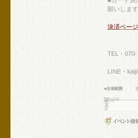
■カード決
願いしま
決済ペー
TEL・070-
LINE・kaij
■
出張範囲